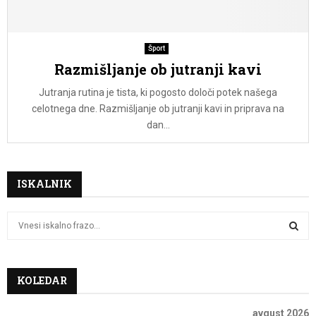
Šport
Razmišljanje ob jutranji kavi
Jutranja rutina je tista, ki pogosto določi potek našega
celotnega dne. Razmišljanje ob jutranji kavi in priprava na
dan...
ISKALNIK
S
e
a
S
r
c
KOLEDAR
E
h
f
A
avgust 2026