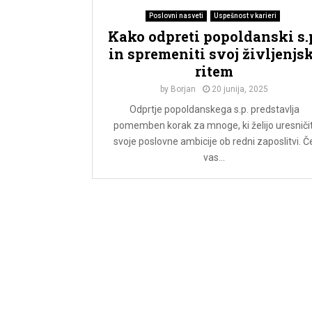
Poslovni nasveti
Uspešnost v karieri
Kako odpreti popoldanski s.
in spremeniti svoj življenjs
ritem
by
Borjan
20 junija, 2025
Odprtje popoldanskega s.p. predstavlja
pomemben korak za mnoge, ki želijo uresničit
svoje poslovne ambicije ob redni zaposlitvi. Č
vas...