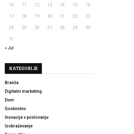
10
11
12
13
14
15
16
17
18
19
20
21
22
23
24
25
26
27
28
29
30
31
« Jul
KATEGORIJE
Branža
Digitalni marketing
Dom
Gostinstvo
Inovacije v poslovanju
Izobraževanje