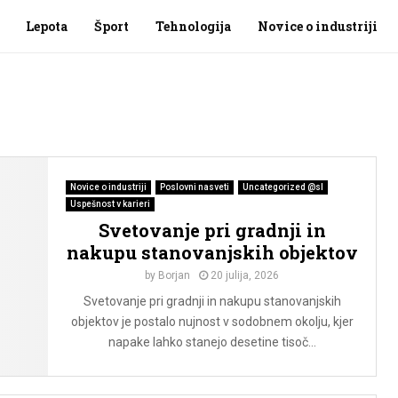
Lepota
Šport
Tehnologija
Novice o industriji
Novice o industriji
Poslovni nasveti
Uncategorized @sl
Uspešnost v karieri
Svetovanje pri gradnji in
nakupu stanovanjskih objektov
by
Borjan
20 julija, 2026
Svetovanje pri gradnji in nakupu stanovanjskih
objektov je postalo nujnost v sodobnem okolju, kjer
napake lahko stanejo desetine tisoč...