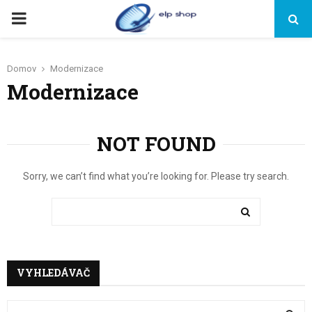
PRIMARY
MENU
Domov
Modernizace
Modernizace
NOT FOUND
Sorry, we can’t find what you’re looking for. Please try search.
Search
for:
SEARCH
VYHLEDÁVAČ
S