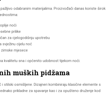
pažljivo odabranim materijalima. Proizvođači danas koriste širok
rednostima:
oplije noći
sebne prilike
ličan za cjelogodišnju upotrebu
ža svježinu cijelu noć
je zimske mjesece
a kvalitetu sna i općenito udobnost tijekom noći.
rnih muških pidžama
tilski osmišljene. Dizajneri kombiniraju klasične elemente s
jednako prikladne za spavanje kao i za opušteno druženje kod