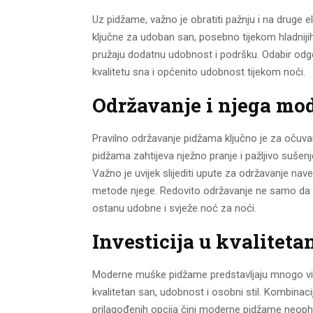
Uz pidžame, važno je obratiti pažnju i na drug
ključne za udoban san, posebno tijekom hladniji
pružaju dodatnu udobnost i podršku. Odabir odg
kvalitetu sna i općenito udobnost tijekom noći.
Održavanje i njega mo
Pravilno održavanje pidžama ključno je za očuvanj
pidžama zahtijeva nježno pranje i pažljivo sušenj
Važno je uvijek slijediti upute za održavanje navede
metode njege. Redovito održavanje ne samo da će
ostanu udobne i svježe noć za noći.
Investicija u kvaliteta
Moderne muške pidžame predstavljaju mnogo viš
kvalitetan san, udobnost i osobni stil. Kombinaci
prilagođenih opcija čini moderne pidžame neoph