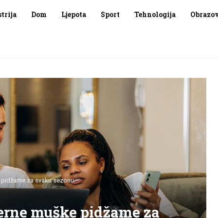
trija
Dom
Ljepota
Sport
Tehnologija
Obrazov
e pidžame za svaku sezonu
derne muške pidžame za