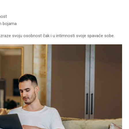
nost
nim bojama
 izraze svoju osobnost čak i u intimnosti svoje spavaće sobe.