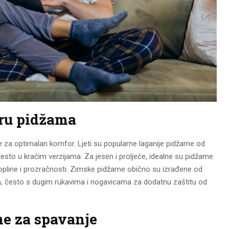
iru pidžama
 za optimalan komfor. Ljeti su popularne laganije pidžame od
esto u kraćim verzijama. Za jesen i proljeće, idealne su pidžame
opline i prozračnosti. Zimske pidžame obično su izrađene od
muka, često s dugim rukavima i nogavicama za dodatnu zaštitu od
e za spavanje