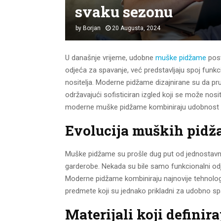
svaku sezonu
by
Borjan
20 Augusta, 2024
U današnje vrijeme, udobne
muške pidžame
post
odjeća za spavanje, već predstavljaju spoj funkci
nositelja. Moderne pidžame dizajnirane su da p
održavajući sofisticiran izgled koji se može nos
moderne muške pidžame kombiniraju udobnost i s
Evolucija muških pidž
Muške pidžame su prošle dug put od jednostavni
garderobe. Nekada su bile samo funkcionalni odje
Moderne pidžame kombiniraju najnovije tehnologij
predmete koji su jednako prikladni za udobno sp
Materijali koji definir