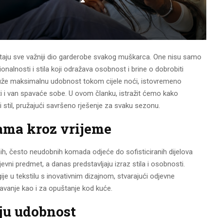
aju sve važniji dio garderobe svakog muškarca. One nisu samo
onalnosti i stila koji odražava osobnost i brine o dobrobiti
ruže maksimalnu udobnost tokom cijele noći, istovremeno
iti i van spavaće sobe. U ovom članku, istražit ćemo kako
til, pružajući savršeno rješenje za svaku sezonu.
ama kroz vrijeme
h, često neudobnih komada odjeće do sofisticiranih dijelova
vni predmet, a danas predstavljaju izraz stila i osobnosti.
e u tekstilu s inovativnim dizajnom, stvarajući odjevne
avanje kao i za opuštanje kod kuće.
aju udobnost