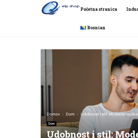
Početna stranica
Indus
Bosnian
Domov
Dom
Udobnost i stil: Moderne mušk
Dom
Udobnost i stil: Mo