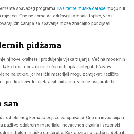
e elemente spavaćeg programa.
Kvalitetne muške čarape
mogu biti
h mjeseci. One ne samo da održavaju stopala toplim, već i
ovarajućih čarapa za spavanje može značajno poboljšati
dernih pidžama
e njihove kvalitete i produljenje vijeka trajanja. Većina modernih
e kako bi se očuvala mekoća materijala i integritet šavova.
ne na etiketi, jer različiti materijali mogu zahtijevati različite
 produžiti životni vijek vaših pidžama, već će osigurati da
n san
e od običnog komada odjeće za spavanje. One su investicija u
ja pažljivo odabranih materijala, inovativnog dizajna i sezonski
odnim dijelom muške garderobe. Bez obzira na godišnje doba ili