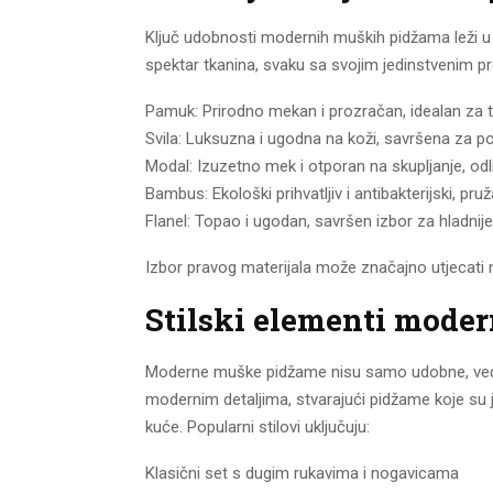
Ključ udobnosti modernih muških pidžama leži u 
spektar tkanina, svaku sa svojim jedinstvenim p
Pamuk: Prirodno mekan i prozračan, idealan za t
Svila: Luksuzna i ugodna na koži, savršena za po
Modal: Izuzetno mek i otporan na skupljanje, od
Bambus: Ekološki prihvatljiv i antibakterijski, pru
Flanel: Topao i ugodan, savršen izbor za hladni
Izbor pravog materijala može značajno utjecati n
Stilski elementi mode
Moderne muške pidžame nisu samo udobne, već i s
modernim detaljima, stvarajući pidžame koje su 
kuće. Popularni stilovi uključuju:
Klasični set s dugim rukavima i nogavicama