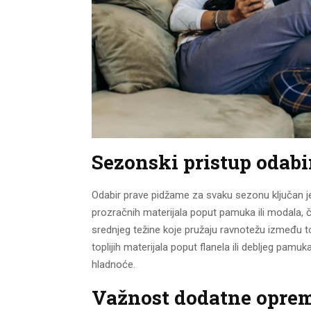
Sezonski pristup odab
Odabir prave pidžame za svaku sezonu ključan je
prozračnih materijala poput pamuka ili modala, č
srednjeg težine koje pružaju ravnotežu između t
toplijih materijala poput flanela ili debljeg pa
hladnoće.
Važnost dodatne oprem